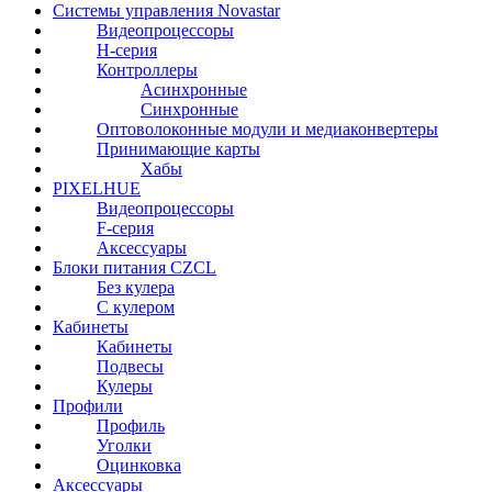
Системы управления Novastar
Видеопроцессоры
H-серия
Контроллеры
Асинхронные
Синхронные
Оптоволоконные модули и медиаконвертеры
Принимающие карты
Хабы
PIXELHUE
Видеопроцессоры
F-серия
Аксессуары
Блоки питания CZCL
Без кулера
С кулером
Кабинеты
Кабинеты
Подвесы
Кулеры
Профили
Профиль
Уголки
Оцинковка
Аксессуары