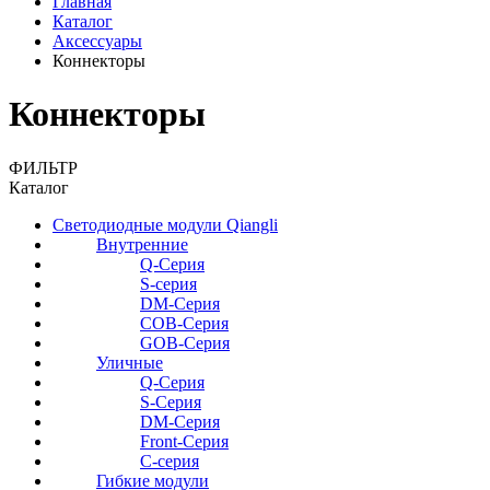
Главная
Каталог
Аксессуары
Коннекторы
Коннекторы
ФИЛЬТР
Каталог
Светодиодные модули Qiangli
Внутренние
Q-Серия
S-серия
DM-Серия
COB-Серия
GOB-Серия
Уличные
Q-Серия
S-Серия
DM-Серия
Front-Серия
С-серия
Гибкие модули