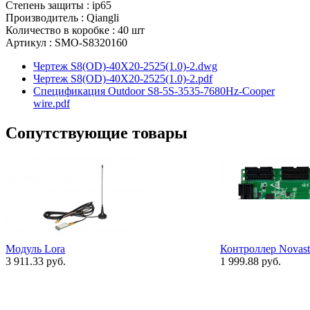
Степень защиты : ip65
Производитель : Qiangli
Количество в коробке : 40 шт
Артикул : SMO-S8320160
Чертеж S8(OD)-40X20-2525(1.0)-2.dwg
Чертеж S8(OD)-40X20-2525(1.0)-2.pdf
Спецификация Outdoor S8-5S-3535-7680Hz-Cooper
wire.pdf
Сопутствующие товары
Модуль Lora
Контроллер Novas
3 911.33 руб.
1 999.88 руб.