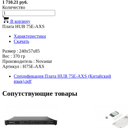
1 710.21 руб.
Количество
В корзину
Плата HUB 75Е-AXS
Характеристики
Скачать
Размер : 240x57x85
Вес : 370 гр
Производитель : Novastar
Артикул : H75E-AXS
Спецификация Плата HUB 75Е-AXS (Китайский
язык).pdf
Сопутствующие товары