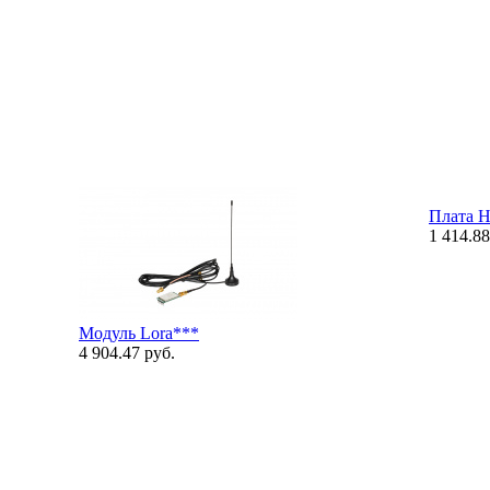
Плата 
1 414.88
Модуль Lora***
4 904.47 руб.