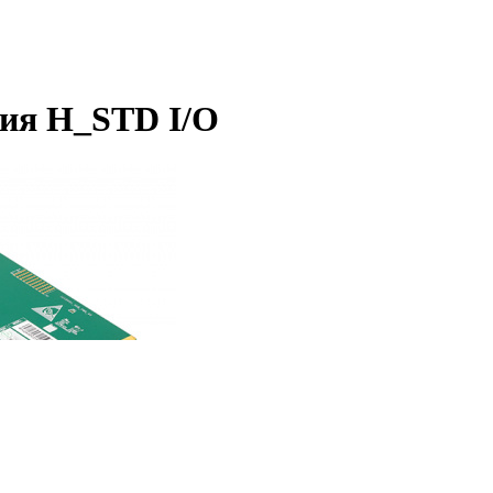
ния H_STD I/O