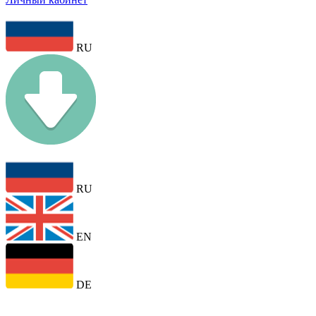
RU
RU
EN
DE