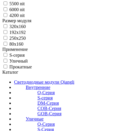
5500 nit
6000 nit
4200 nit
Размер модуля
320x160
192x192
250x250
80х160
Применение
S-серия
Уличный
Прокатные
Каталог
Светодиодные модули Qiangli
Внутренние
Q-Серия
S-серия
DM-Серия
COB-Серия
GOB-Серия
Уличные
Q-Серия
S-Серия