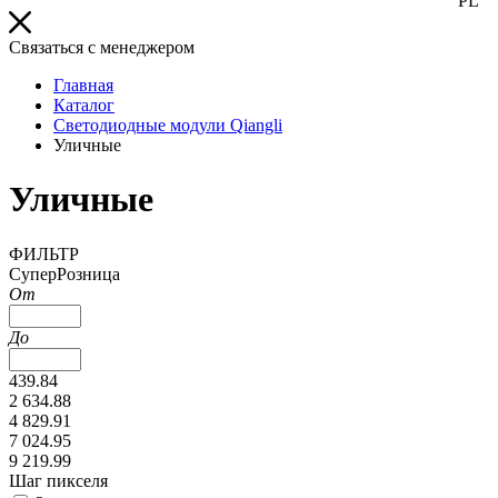
PL
Связаться с менеджером
Главная
Каталог
Светодиодные модули Qiangli
Уличные
Уличные
ФИЛЬТР
СуперРозница
От
До
439.84
2 634.88
4 829.91
7 024.95
9 219.99
Шаг пикселя