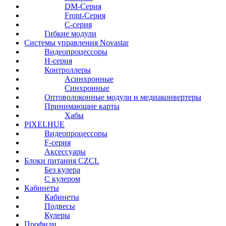
DM-Серия
Front-Серия
С-серия
Гибкие модули
Системы управления Novastar
Видеопроцессоры
H-серия
Контроллеры
Асинхронные
Синхронные
Оптоволоконные модули и медиаконвертеры
Принимающие карты
Хабы
PIXELHUE
Видеопроцессоры
F-серия
Аксессуары
Блоки питания CZCL
Без кулера
С кулером
Кабинеты
Кабинеты
Подвесы
Кулеры
Профили