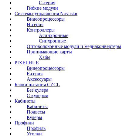
С-серия
Гибкие модули
Системы управления Novastar
Видеопроцессоры
H-серия
Контроллеры
Асинхронные
Синхронные
Оптоволоконные модули и медиаконвертеры
Принимающие карты
Хабы
PIXELHUE
Видеопроцессоры
F-серия
Аксессуары
Блоки питания CZCL
Без кулера
С кулером
Кабинеты
Кабинеты
Подвесы
Кулеры
Профили
Профиль
Уголки