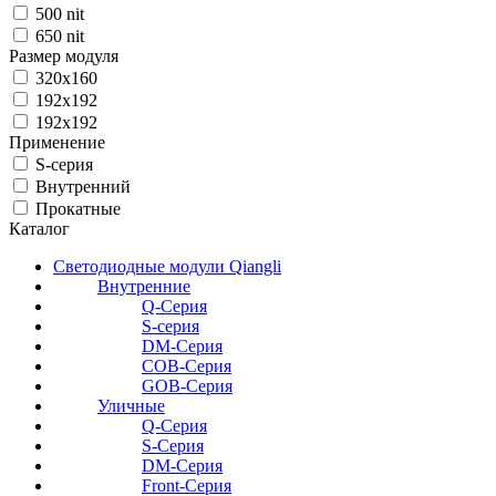
500 nit
650 nit
Размер модуля
320x160
192x192
192х192
Применение
S-серия
Внутренний
Прокатные
Каталог
Светодиодные модули Qiangli
Внутренние
Q-Серия
S-серия
DM-Серия
COB-Серия
GOB-Серия
Уличные
Q-Серия
S-Серия
DM-Серия
Front-Серия