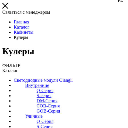
PL
Связаться с менеджером
Главная
Каталог
Кабинеты
Кулеры
Кулеры
ФИЛЬТР
Каталог
Светодиодные модули Qiangli
Внутренние
Q-Серия
S-серия
DM-Серия
COB-Серия
GOB-Серия
Уличные
Q-Серия
S-Серия