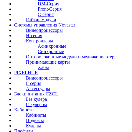
DM-Серия
Front-Серия
С-серия
Гибкие модули
Системы управления Novastar
Видеопроцессоры
H-серия
Контроллеры
Асинхронные
Синхронные
Оптоволоконные модули и медиаконвертеры
Принимающие карты
Хабы
PIXELHUE
Видеопроцессоры
F-серия
Аксессуары
Блоки питания CZCL
Без кулера
С кулером
Кабинеты
Кабинеты
Подвесы
Кулеры
Профили